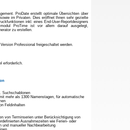
gement. ProDate erstellt optimale Übersichten über
owie im Privaten. Dies eröffnet Ihnen sehr gezielte
ckfunktionen inkl. eines End-User-Reportdesigners
zmodul ProTime ist vor allem darauf ausgelegt,
erator zu erstellen.
Version Professional freigeschaltet werden.
 erforderlich.
ion
kl. Suchschablonen
mit mehr als 1300 Namenstagen, für automatische
men
on Feldinhalten
en von Terminserien unter Berücksichtigung von
rdefinierten Ausnahmezeiten wie Ferien- oder
on und manueller Nachbearbeitung
minen